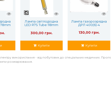
діодна
Лампа світлодіодна
Лампа газорозрядна
e 78mm
LED R7S Tube 118mm
ДРЛ 400(6)-4
30W
130,00 грн.
рн.
300,00 грн.
и
Купити
Купити
ктру використання - від побутових до спеціальних медичних. Пропонує
лампи розжарювання.