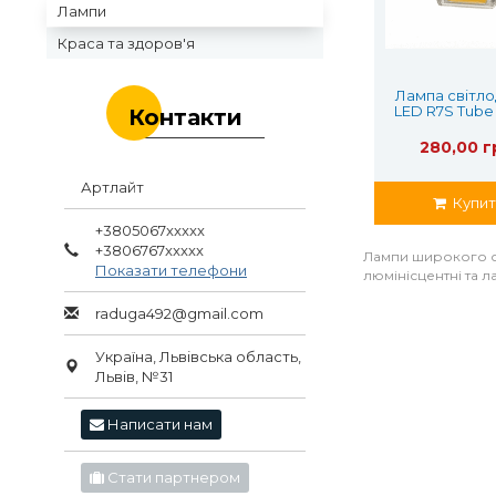
Лампи
Краса та здоров'я
Лампа світло
LED R7S Tub
Контакти
25W
280,00 г
Артлайт
Купит
+3805067xxxxx
+3806767xxxxx
Лампи широкого спе
Показати телефони
люмінісцентні та 
raduga492@gmail.com
Україна, Львівська область,
Львів, №31
Написати нам
Стати партнером