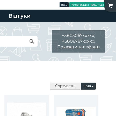
Вхід
Реєстрація покупця
Відгуки
+3805067xxxxx,
+3806767xxxxx,
Показати телефони
Сортувати:
Нові