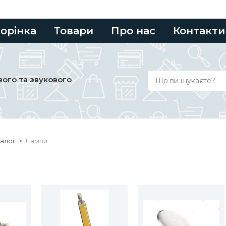
торінка
Товари
Про нас
Контакти
ого та звукового
алог
>
Лампи