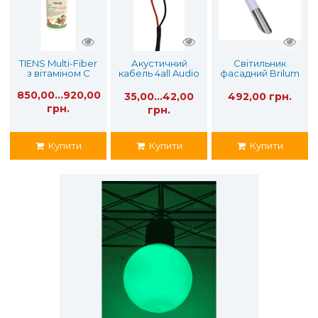
TIENS Multi-Fiber
Акустичний
Світильник
з вітаміном С
кабель 4all Audio
фасадний Brilum
SC207 2х0,75 мм
Stelo 40A
850,00...920,00
35,00...42,00
492,00 грн.
грн.
грн.
Купити
Купити
Купити