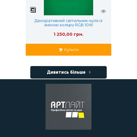
Декоративний світильник-куля із
зміною кольру RGB 10W
1 250,00 грн.
Купити
Дивитись більше