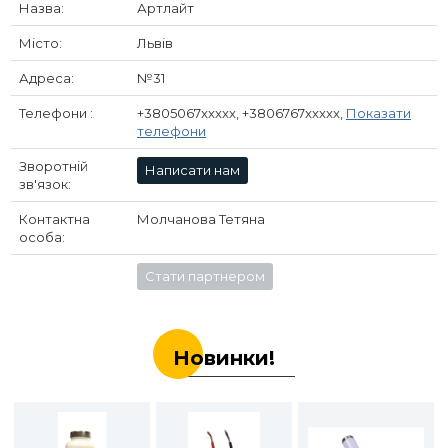
Назва:
Артлайт
Місто:
Львів
Адреса:
№31
Телефони :
+3805067xxxxx, +3806767xxxxx,
Показати
телефони
Зворотній
Написати нам
зв'язок:
Контактна
Молчанова Тетяна
особа:
Стати партнером
Новинки!