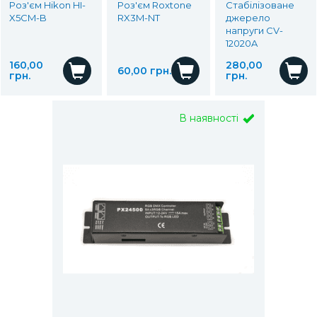
Роз'єм Hikon HI-
Роз'єм Roxtone
Стабілізоване
X5CM-B
RX3M-NT
джерело
напруги CV-
12020A
160,00
280,00
60,00 грн.
грн.
грн.
В наявності