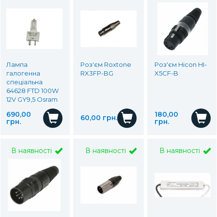
Лампа
Роз'єм Roxtone
Роз'єм Hicon HI-
галогенна
RX3FP-BG
X5CF-B
спеціальна
64628 FTD 100W
12V GY9,5 Osram
690,00
180,00
60,00 грн.
грн.
грн.
В наявності
В наявності
В наявності