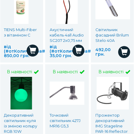
TIENS Multi-Fiber
Акустичний
Світильник
з вітаміном С
кабель 4all Audio
фасадний Brilum
SC207 2х0,75 мм
Stelo 40A
від
від
492,00
(#отКоличества#)
(#отКоличества#)
грн.
850,00 грн.
35,00 грн.
В наявності
В наявності
В наявності
Декоративний
Точковий
Прожектор
світильник-куля
світильник 427J
декоративний
із зміною кольру
MR16 G5,3
IMG Stageline
RGB 10W
PAR-16 Reflector