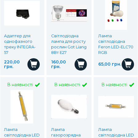
Адаптер для
Світлодіодна
Лампа
однофазного
лампа для росту
світлодіодна
треку INTEGRA-
рослин Got Liang
Feron LED-ELC70
57
8Вт Е27
RGB
220,00
160,00
65,00 грн.
грн.
грн.
В наявності
В наявності
В наявності
Лампа
Лампа
Лампа
світлодіодна LED
газорозрядна
світлодіодна LED