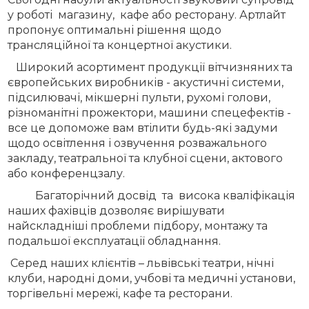
у роботі магазину, кафе або ресторану. Артлайт
пропонує оптимальні рішення щодо
трансляційної та концертної акустики.
Широкий асортимент продукції вітчизняних та
європейських виробників - акустичні системи,
підсилювачі, мікшерні пульти, рухомі голови,
різноманітні прожектори, машини спецефектів -
все це допоможе вам втілити будь-які задуми
щодо освітлення і озвучення розважального
закладу, театральної та клубної сцени, актового
або конференцзалу.
Багаторічний досвід та висока кваліфікація
наших фахівців дозволяє вирішувати
найскладніші проблеми підбору, монтажу та
подальшої експлуатації обладнання.
Серед наших клієнтів – львівські театри, нічні
клуби, народні доми, учбові та медичні установи,
торгівельні мережі, кафе та ресторани.