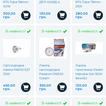
R7S Tube 118mm
ДРЛ 400(6)-4
R7S Tube 78mm
30W
25W
300,00
130,00
280,00
грн.
грн.
грн.
В наявності
В наявності
В наявності
Світлодіодна
Лампа
Лампа
лампа PAR30 E27
світлодіодна
галогенна Osram
35W
Paratom PAR30
Halostar 24V 50W
Osram
64445U
450,00
350,00
120,00
грн.
грн.
грн.
В наявності
В наявності
В наявності