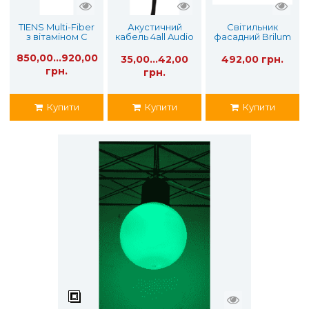
TIENS Multi-Fiber
Акустичний
Світильник
з вітаміном С
кабель 4all Audio
фасадний Brilum
SC207 2х0,75 мм
Stelo 40A
850,00...920,00
35,00...42,00
492,00 грн.
грн.
грн.
Купити
Купити
Купити