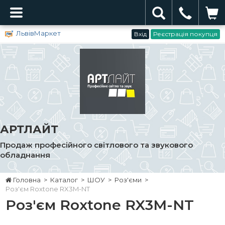
ЛьвівМаркет
Вхід
Реєстрація покупця
АРТЛАЙТ
Продаж професійного світлового та звукового
обладнання
Головна
>
Каталог
>
ШОУ
>
Роз'єми
>
Роз'єм Roxtone RX3M-NT
Роз'єм Roxtone RX3M-NT