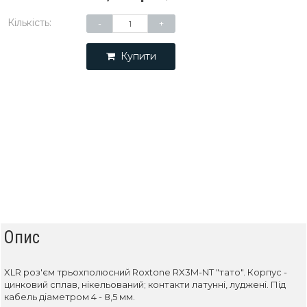
Кількість:
-
+
Купити
Опис
XLR роз'єм трьохполюсний Roxtone RX3M-NT "тато". Корпус -
цинковий сплав, нікельований; контакти латунні, луджені. Під
кабель діаметром 4 - 8,5 мм.