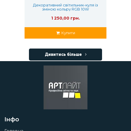
Декоративний світильник-куля із
зміною кольру RGB 10W
1 250,00 грн.
Купити
Дивитись більше
Інфо
Головна